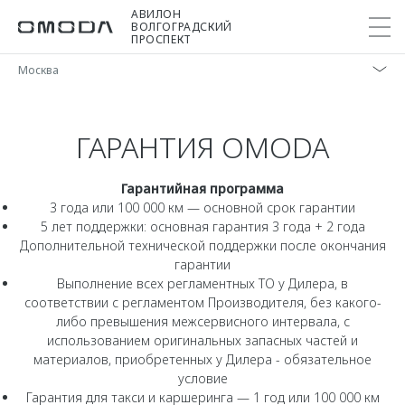
АВИЛОН
ВОЛГОГРАДСКИЙ
ПРОСПЕКТ
Москва
Покупателям
Мир OMODA
Владельцам
Модели
ГАРАНТИЯ OMODA
C5
Выбор и покупка
Сервис
О бренде
Гарантийная программа
от 2 299 000 ₽*
Сравнить комплектации
Записаться на сервис
Новости
3 года или 100 000 км — основной срок гарантии
5 лет поддержки: основная гарантия 3 года + 2 года
Записаться на тест-драйв
Кузовной ремонт
Дополнительной технической поддержки после окончания
Онлайн-сервисы
C7
Cпецпредложения
Сервисные акции
гарантии
Приложение O&J
Выполнение всех регламентных ТО у Дилера, в
от 2 739 000 ₽*
Прайс-листы
Поддержка
соответствии с регламентом Производителя, без какого-
Клуб владельцев OMODA
OMODA Лизинг
либо превышения межсервисного интервала, с
Помощь на дороге
использованием оригинальных запасных частей и
Бренд JAECOO
Кредит и страхование
материалов, приобретенных у Дилера - обязательное
Гарантия
условие
Правовая информация
Кредитные программы
Дополнительная техническая поддержка
Гарантия для такси и каршеринга — 1 год или 100 000 км