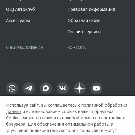
финансовые возможности и риски. Подробнее уточняйте в
официальных дилерских центрах «Omoda». Изучите все условия
O&J Автоклуб
Правовая информация
кредита в разделе «Кредит на покупку автомобиля у дилера» на
сайте банка
https://alfabank.ru/get-money/auto-loan/dealers/?
Аксессуары
Обратная связь
platformId=alfasite
Кредит предоставляет АО Альфа-Банк. ИНН
7728168971 ОГРН 1027700067328 место нахождение 107078, г.
Онлайн-сервисы
Москва, ул. Каланчевская, д. 27. Ген.лицензия ЦБ РФ № 1326 от
16.01.2015. Предложение ограничено и не является публичной
офертой.
СПЕЦПРЕДЛОЖЕНИЯ
КОНТАКТЫ
Используя сайт, вы соглашаетесь с
политикой обработки
данных
и использованием cookies вашего браузера.
Cookies можно отключить в любой момент в настройках
браузера. Для обеспечения оптимальной работы и
улучшения пользовательского опыта на сайте могут