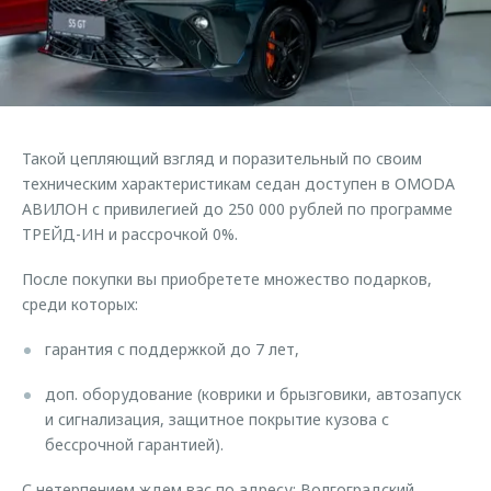
Страхование
Руководства по эксплуатации
Обратная связь
Кредитный калькулятор
Клиентская поддержка
Аксессуары
O&J Автоклуб
Одежда и сувениры
Клуб владельцев OMODA
Такой цепляющий взгляд и поразительный по своим
Оригинальные аксессуары
Приложение O&J
техническим характеристикам седан доступен в OMODA
Запчасти
АВИЛОН с привилегией до 250 000 рублей по программе
Аксессуары
ТРЕЙД-ИН и рассрочкой 0%.
Трейд-ин
Одежда и сувениры
После покупки вы приобретете множество подарков,
Калькулятор трейд-ин
Оригинальные аксессуары
среди которых:
Запчасти
гарантия с поддержкой до 7 лет,
доп. оборудование (коврики и брызговики, автозапуск
и сигнализация, защитное покрытие кузова с
бессрочной гарантией).
С нетерпением ждем вас по адресу: Волгоградский