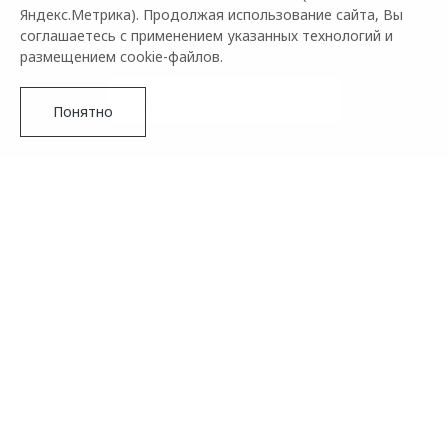
Яндекс.Метрика). Продолжая использование сайта, Вы
и получите шанс выиграть кота Моди или сертификат
соглашаетесь с применением указанных технологий и
Ozon на 3000 ₽!
размещением cookie-файлов.
Определение победителей
Понятно
Для участия в акции и розыгрыше призов необходимо
было записаться на тест-драйв OMODA C7 в период с 13
июля по 31 июля 2025 года по ссылке из описания
трансляции
.
Подробнее
Запись онлайн-трансляции