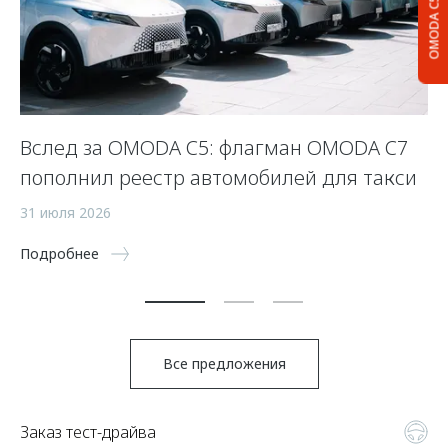
OMODA C5
Вслед за OMODA C5: флагман OMODA C7
С
пополнил реестр автомобилей для такси
п
а
31 июля 2026
5 
Подробнее
По
Все предложения
Заказ тест-драйва