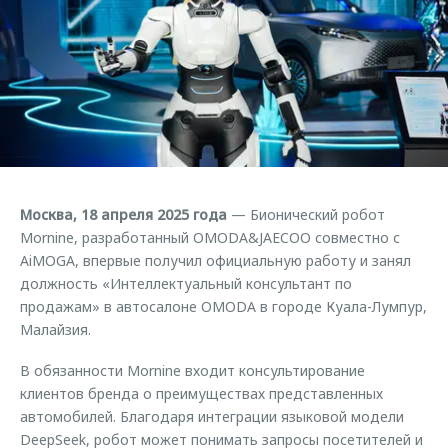
Страхование
Руководства по эксплуатации
Обратная связь
Кредитный калькулятор
Клиентская поддержка
Аксессуары
O&J Автоклуб
Одежда и сувениры
Клуб владельцев OMODA
Оригинальные аксессуары
Приложение O&J
Запчасти
Аксессуары
Москва, 18 апреля 2025 года
— Бионический робот
Трейд-ин
Одежда и сувениры
Mornine, разработанный OMODA&JAECOO совместно с
AiMOGA, впервые получил официальную работу и занял
Калькулятор трейд-ин
Оригинальные аксессуары
должность «Интеллектуальный консультант по
Запчасти
продажам» в автосалоне OMODA в городе Куала-Лумпур,
Малайзия.
В обязанности Mornine входит консультирование
клиентов бренда о преимуществах представленных
автомобилей. Благодаря интеграции языковой модели
DeepSeek, робот может понимать запросы посетителей и