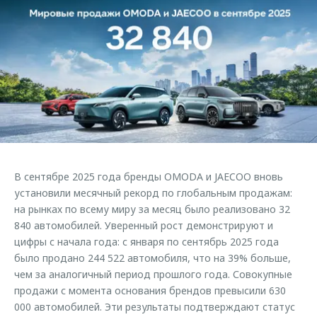
Страхование
Руководства по эксплуатации
Обратная связь
Кредитный калькулятор
Клиентская поддержка
Аксессуары
O&J Автоклуб
Одежда и сувениры
Клуб владельцев OMODA
Оригинальные аксессуары
Приложение O&J
Запчасти
Аксессуары
Трейд-ин
Одежда и сувениры
В сентябре 2025 года бренды OMODA и JAECOO вновь
Калькулятор трейд-ин
Оригинальные аксессуары
установили месячный рекорд по глобальным продажам:
Запчасти
на рынках по всему миру за месяц было реализовано 32
840 автомобилей. Уверенный рост демонстрируют и
цифры с начала года: с января по сентябрь 2025 года
было продано 244 522 автомобиля, что на 39% больше,
чем за аналогичный период прошлого года. Совокупные
продажи с момента основания брендов превысили 630
000 автомобилей. Эти результаты подтверждают статус