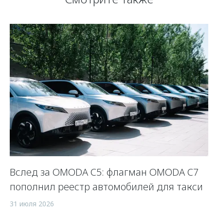
Вслед за OMODA C5: флагман OMODA C7
С
пополнил реестр автомобилей для такси
п
а
31 июля 2026