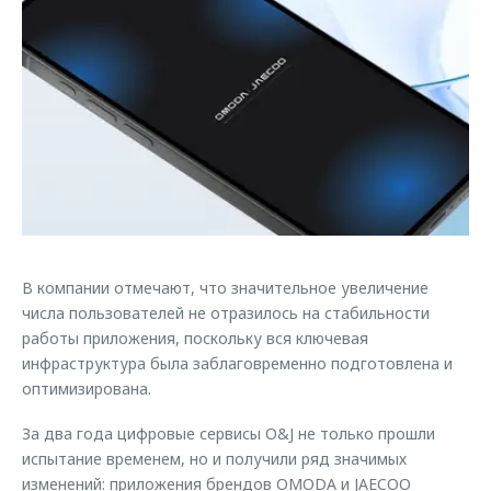
Страхование
Руководства по эксплуатации
Обратная связь
Кредитный калькулятор
Клиентская поддержка
Аксессуары
O&J Автоклуб
Одежда и сувениры
Клуб владельцев OMODA
Оригинальные аксессуары
Приложение O&J
Запчасти
Аксессуары
Трейд-ин
Одежда и сувениры
В компании отмечают, что значительное увеличение
Калькулятор трейд-ин
Оригинальные аксессуары
числа пользователей не отразилось на стабильности
Запчасти
работы приложения, поскольку вся ключевая
инфраструктура была заблаговременно подготовлена и
оптимизирована.
За два года цифровые сервисы O&J не только прошли
испытание временем, но и получили ряд значимых
изменений: приложения брендов OMODA и JAECOO