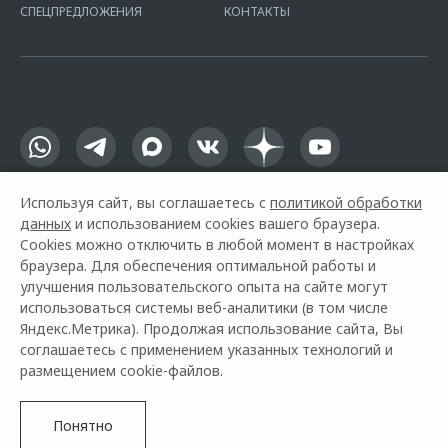
офертой.
СПЕЦПРЕДЛОЖЕНИЯ
КОНТАКТЫ
Используя сайт, вы соглашаетесь с
политикой обработки
данных
и использованием cookies вашего браузера.
Cookies можно отключить в любой момент в настройках
браузера. Для обеспечения оптимальной работы и
улучшения пользовательского опыта на сайте могут
использоваться системы веб-аналитики (в том числе
Горячая линия OMODA:
+7 (495) 730-04-44
Яндекс.Метрика). Продолжая использование сайта, Вы
соглашаетесь с применением указанных технологий и
© 2026 АВИЛОН
размещением cookie-файлов.
Модельный ряд
Архивные модели
Контакты
Правовая информация
Понятно