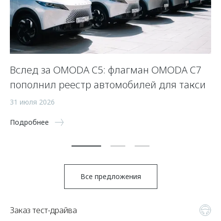
Вслед за OMODA C5: флагман OMODA C7
С
пополнил реестр автомобилей для такси
п
а
31 июля 2026
5 
Подробнее
По
Все предложения
Заказ тест-драйва