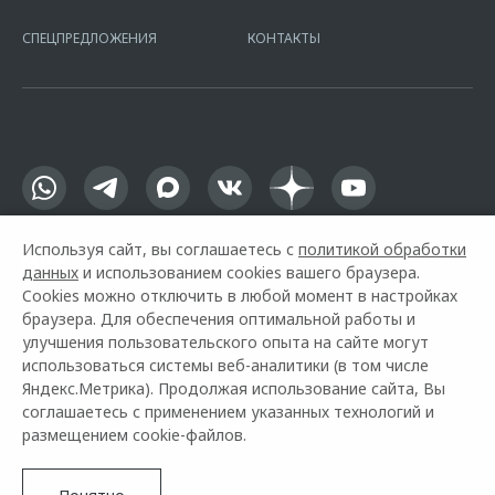
16.01.2015. Предложение ограничено и не является публичной
офертой.
СПЕЦПРЕДЛОЖЕНИЯ
КОНТАКТЫ
Используя сайт, вы соглашаетесь с
политикой обработки
данных
и использованием cookies вашего браузера.
Cookies можно отключить в любой момент в настройках
браузера. Для обеспечения оптимальной работы и
улучшения пользовательского опыта на сайте могут
использоваться системы веб-аналитики (в том числе
Горячая линия OMODA:
+7 (495) 730-04-44
Яндекс.Метрика). Продолжая использование сайта, Вы
соглашаетесь с применением указанных технологий и
© 2026 АВИЛОН
размещением cookie-файлов.
Модельный ряд
Архивные модели
Контакты
Правовая информация