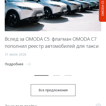
OMODA C5
Вслед за OMODA C5: флагман OMODA C7
С
пополнил реестр автомобилей для такси
п
а
31 июля 2026
5 
Подробнее
По
Все предложения