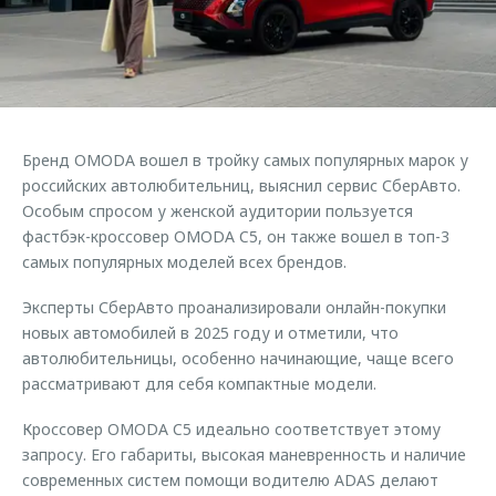
Страхование
Руководства по эксплуатации
Обратная связь
Кредитный калькулятор
Клиентская поддержка
Аксессуары
O&J Автоклуб
Одежда и сувениры
Клуб владельцев OMODA
Бренд OMODA вошел в тройку самых популярных марок у
Оригинальные аксессуары
Приложение O&J
российских автолюбительниц, выяснил сервис СберАвто.
Запчасти
Особым спросом у женской аудитории пользуется
Аксессуары
фастбэк-кроссовер OMODA C5, он также вошел в топ-3
Трейд-ин
Одежда и сувениры
самых популярных моделей всех брендов.
Калькулятор трейд-ин
Оригинальные аксессуары
Эксперты СберАвто проанализировали онлайн-покупки
Запчасти
новых автомобилей в 2025 году и отметили, что
автолюбительницы, особенно начинающие, чаще всего
рассматривают для себя компактные модели.
Кроссовер OMODA C5 идеально соответствует этому
запросу. Его габариты, высокая маневренность и наличие
современных систем помощи водителю ADAS делают