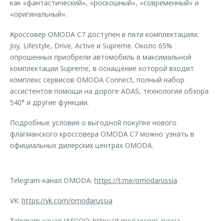
как «фантастический», «роскошный», «современный» и
«оригинальный».
Кроссовер OMODA C7 доступен в пяти комплектациях:
Joy, Lifestyle, Drive, Active и Supreme. Около 65%
опрошенных приобрели автомобиль в максимальной
комплектации Supreme, в оснащение которой входит
комплекс сервисов OMODA Connect, полный набор
ассистентов помощи на дороге ADAS, технология обзора
540° и другие функции.
Подробные условия о выгодной покупке нового
флагманского кроссовера OMODA C7 можно узнать в
официальных дилерских центрах OMODA.
Telegram-канал OMODA:
https://t.me/omodarussia
VK:
https://vk.com/omodarussia
Telegram-канал JAECOO:
https://t.me/jaecoo\_russia