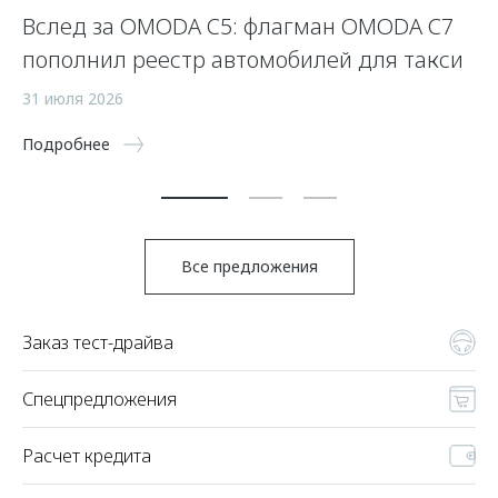
Вслед за OMODA C5: флагман OMODA C7
С
пополнил реестр автомобилей для такси
п
а
31 июля 2026
5 
Подробнее
По
Все предложения
Заказ тест-драйва
Спецпредложения
Расчет кредита