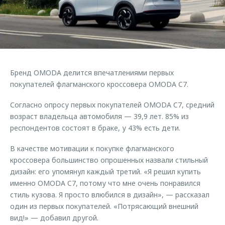
Страхование
Руководства по эксплуатации
Обратная связь
Кредитный калькулятор
Клиентская поддержка
Аксессуары
O&J Автоклуб
Одежда и сувениры
Клуб владельцев OMODA
Бренд OMODA делится впечатлениями первых
Оригинальные аксессуары
Приложение O&J
покупателей флагманского кроссовера OMODA C7.
Запчасти
Аксессуары
Согласно опросу первых покупателей OMODA C7, средний
Трейд-ин
Одежда и сувениры
возраст владельца автомобиля — 39,9 лет. 85% из
респондентов состоят в браке, у 43% есть дети.
Калькулятор трейд-ин
Оригинальные аксессуары
Запчасти
В качестве мотивации к покупке флагманского
кроссовера большинство опрошенных назвали стильный
дизайн: его упомянул каждый третий. «Я решил купить
именно OMODA C7, потому что мне очень понравился
стиль кузова. Я просто влюбился в дизайн», — рассказал
один из первых покупателей. «Потрясающий внешний
вид!» — добавил другой.