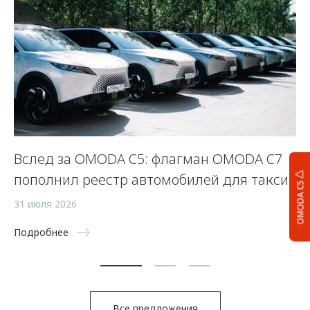
Вслед за OMODA C5: флагман OMODA C7
С
пополнил реестр автомобилей для такси
п
OMODA C5
а
31 июля 2026
5 
Подробнее
По
Все предложения