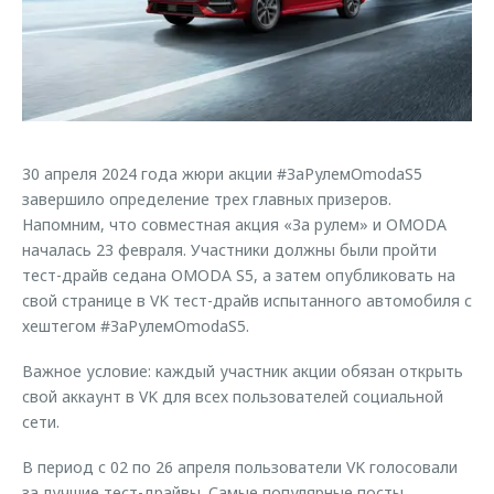
Страхование
Руководства по эксплуатации
Обратная связь
Кредитный калькулятор
Клиентская поддержка
Аксессуары
O&J Автоклуб
Одежда и сувениры
Клуб владельцев OMODA
Оригинальные аксессуары
Приложение O&J
30 апреля 2024 года жюри акции #ЗаРулемOmodaS5
завершило определение трех главных призеров.
Запчасти
Аксессуары
Напомним, что совместная акция «За рулем» и OMODA
началась 23 февраля. Участники должны были пройти
Трейд-ин
Одежда и сувениры
тест-драйв седана OMODA S5, а затем опубликовать на
Калькулятор трейд-ин
Оригинальные аксессуары
свой странице в VK тест-драйв испытанного автомобиля с
Запчасти
хештегом #ЗаРулемOmodaS5.
Важное условие: каждый участник акции обязан открыть
свой аккаунт в VK для всех пользователей социальной
сети.
В период с 02 по 26 апреля пользователи VK голосовали
за лучшие тест-драйвы. Самые популярные посты