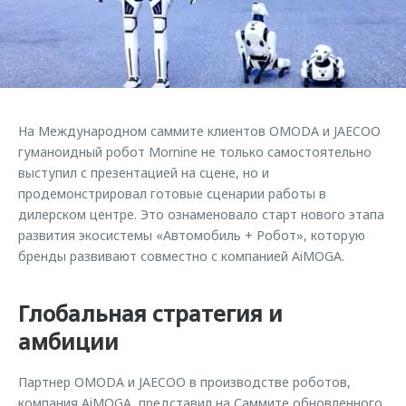
Страхование
Руководства по эксплуатации
Обратная связь
Кредитный калькулятор
Клиентская поддержка
Аксессуары
O&J Автоклуб
Одежда и сувениры
Клуб владельцев OMODA
На Международном саммите клиентов OMODA и JAECOO
Оригинальные аксессуары
Приложение O&J
гуманоидный робот Mornine не только самостоятельно
Запчасти
выступил с презентацией на сцене, но и
Аксессуары
продемонстрировал готовые сценарии работы в
Трейд-ин
Одежда и сувениры
дилерском центре. Это ознаменовало старт нового этапа
развития экосистемы «Автомобиль + Робот», которую
Калькулятор трейд-ин
Оригинальные аксессуары
бренды развивают совместно с компанией AiMOGA.
Запчасти
Глобальная стратегия и
амбиции
Партнер OMODA и JAECOO в производстве роботов,
компания AiMOGA, представил на Саммите обновленного