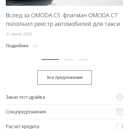
Вслед за OMODA C5: флагман OMODA C7
С
пополнил реестр автомобилей для такси
п
а
31 июля 2026
5 
Подробнее
По
Все предложения
Заказ тест-драйва
Спецпредложения
Расчет кредита