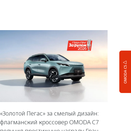
OMODA C5
«Золотой Пегас» за смелый дизайн:
флагманский кроссовер OMODA C7
получил престижную награду Гран-