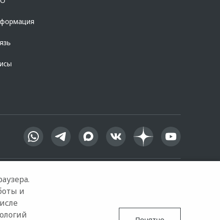
OO
нформация
язь
висы
аузера.
боты и
числе
Google Play
App Store
нологий
Понятно