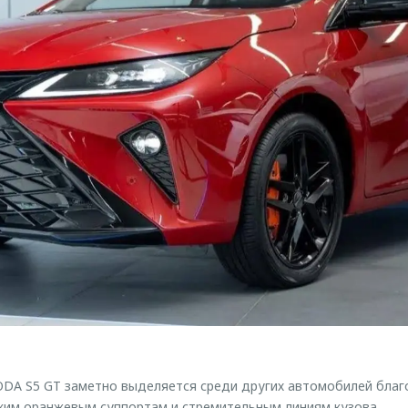
DA S5 GT заметно выделяется среди других автомобилей благ
ким оранжевым суппортам и стремительным линиям кузова.