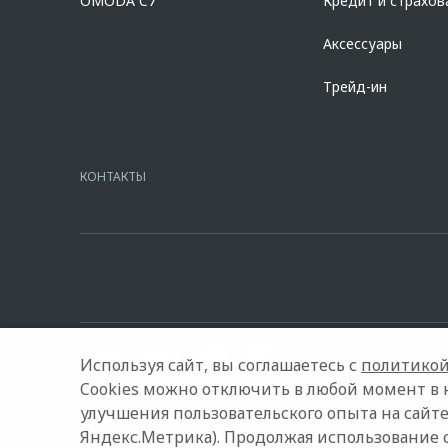
OMODA C7
Кредит и страхов
Аксессуары
Трейд-ин
КОНТАКТЫ
Используя сайт, вы соглашаетесь с
политикой
Cookies можно отключить в любой момент в 
улучшения пользовательского опыта на сайте
© 2026 АВИЛОН
Модельный ряд
Архивные модели
Яндекс.Метрика). Продолжая использование 