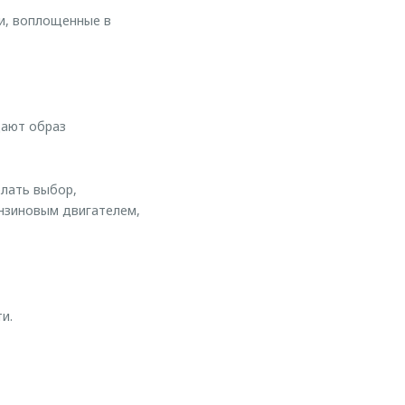
и, воплощенные в
дают образ
лать выбор,
нзиновым двигателем,
и.