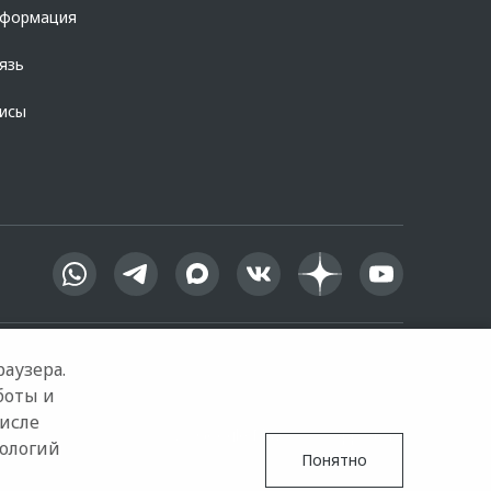
нформация
язь
висы
аузера.
боты и
числе
Google Play
App Store
нологий
Понятно